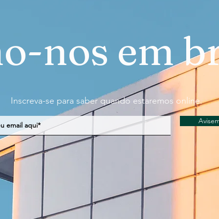
o-nos em br
Inscreva-se para saber quando estaremos online.
Avise