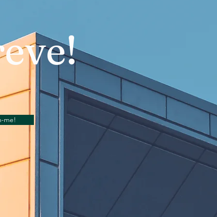
eve!
m-me!